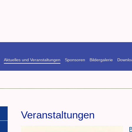
Aktuelles und Veranstaltungen
Sponsoren
Bildergalerie
Downlo
den von 1908 e.V.
Veranstaltungen
B