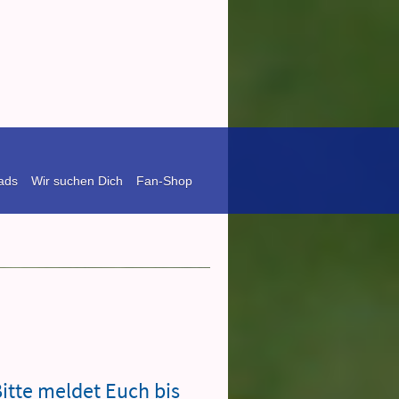
ads
Wir suchen Dich
Fan-Shop
itte meldet Euch bis