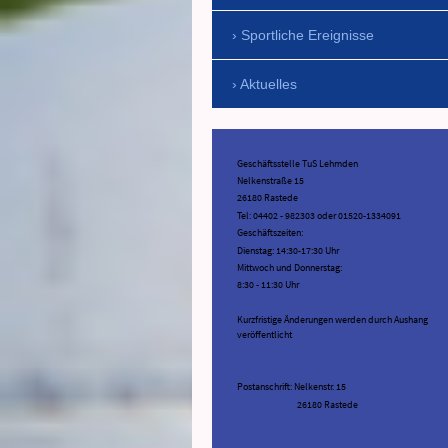
Sportliche Ereignisse
Aktuelles
Geschäftsstelle TuS Lehmden
Nelkenstraße 15
26180 Rastede
Tel: 04402 - 982303 oder 01520-1334091
Geschäftszeiten:
Dienstag: 14:30-17:30 Uhr
Mittwoch und Donnerstag:
8:30 - 11:30 Uhr
Kurzfristige Änderungen werden durch Aushang
veröffentlicht
Postanschrift: Nelkenstr. 15
26180 Rastede