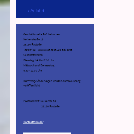
Anfahrt
Geschäftsstelle TuS Lehmden
Nelkenstraße 15
26180 Rastede
Tel: 04402 - 982303 oder 01520-1334091
Geschäftszeiten:
Dienstag: 14:30-17:30 Uhr
Mittwoch und Donnerstag:
8:30 - 11:30 Uhr
Kurzfristige Änderungen werden durch Aushang
veröffentlicht
Postanschrift: Nelkenstr. 15
26180 Rastede
Kontaktformular
.