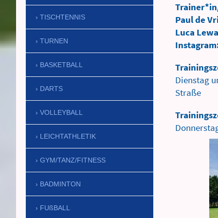
Trainer*in
TISCHTENNIS
Paul de Vr
Luca Lew
TURNEN
Instagram
BASKETBALL
Trainings
Dienstag u
DARTS
Straße
VOLLEYBALL
Trainingsz
Donnerstag
LEICHTATHLETIK
GYM/TANZ/FITNESS
BADMINTON
FUßBALL