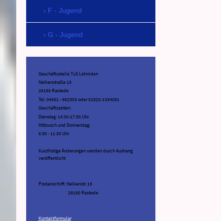
F - Jugend
G - Jugend
Geschäftsstelle TuS Lehmden
Nelkenstraße 15
26180 Rastede
Tel: 04402 - 982303 oder 01520-1334091
Geschäftszeiten:
Dienstag: 14:30-17:30 Uhr
Mittwoch und Donnerstag:
8:30 - 11:30 Uhr
Kurzfristige Änderungen werden durch Aushang
veröffentlicht
Postanschrift: Nelkenstr. 15
26180 Rastede
Kontaktformular
.