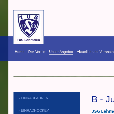
Home
Der Verein
Unser Angebot
Aktuelles und Veransta
TuS Lehmden vo
B - J
EINRADFAHREN
JSG Lehm
EINRADHOCKEY