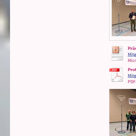
Prä
Mitg
Micr
Pro
Mitg
PDF