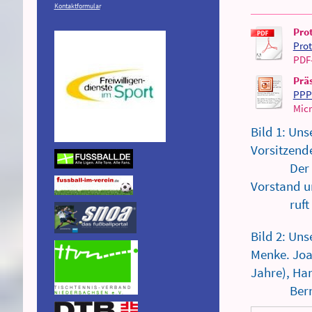
Kontaktformular
.
Pro
Prot
PDF
Prä
PPP
Micr
Bild 1: Un
Vorsitzend
Der Posten
Vorstand u
ruft uns 
Bild 2: Uns
Menke. Jo
Jahre), Han
Bernd Br