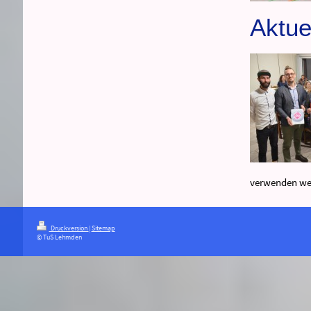
Aktue
verwenden we
Druckversion
|
Sitemap
© TuS Lehmden