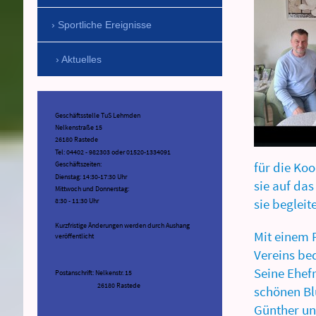
Sportliche Ereignisse
Aktuelles
Geschäftsstelle TuS Lehmden
Nelkenstraße 15
26180 Rastede
Tel: 04402 - 982303 oder 01520-1334091
für die Ko
Geschäftszeiten:
Dienstag: 14:30-17:30 Uhr
sie auf das
Mittwoch und Donnerstag:
sie begleite
8:30 - 11:30 Uhr
Kurzfristige Änderungen werden durch Aushang
Mit einem 
veröffentlicht
Vereins bed
Seine Ehef
Postanschrift: Nelkenstr. 15
26180 Rastede
schönen Bl
Günther un