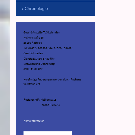
Chronologie
Geschäftsstelle TuS Lehmden
Nelkenstraße 15
26180 Rastede
Tel: 04402 - 982303 oder 01520-1334091
Geschäftszeiten:
Dienstag: 14:30-17:30 Uhr
Mittwoch und Donnerstag:
8:30 - 11:30 Uhr
Kurzfristige Änderungen werden durch Aushang
veröffentlicht
Postanschrift: Nelkenstr. 15
26180 Rastede
Kontaktformular
.