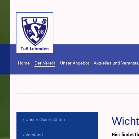
Home
Der Verein
Unser Angebot
Aktuelles und Veransta
TuS Lehmden vo
Wich
Unsere Sportstätten
Hier findet I
Vorstand