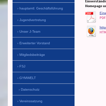
Einverständn
Homepage un
hauptamtl. Geschäftsführung
Einw
PDF
Jugendvertretung
http
Unser J-Team
HTM
Erweiterter Vorstand
Mitgliedsbeiträge
FSJ
GYMWELT
Datenschutz
Vereinssatzung