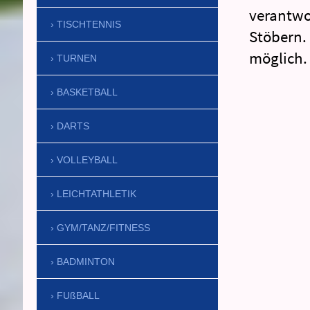
verantwo
TISCHTENNIS
Stöbern. 
möglich.
TURNEN
BASKETBALL
DARTS
VOLLEYBALL
LEICHTATHLETIK
GYM/TANZ/FITNESS
BADMINTON
FUßBALL