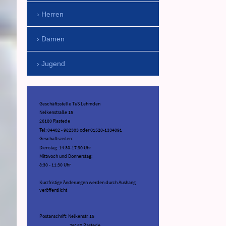
Herren
Damen
Jugend
Geschäftsstelle TuS Lehmden
Nelkenstraße 15
26180 Rastede
Tel: 04402 - 982303 oder 01520-1334091
Geschäftszeiten:
Dienstag: 14:30-17:30 Uhr
Mittwoch und Donnerstag:
8:30 - 11:30 Uhr
Kurzfristige Änderungen werden durch Aushang
veröffentlicht
Postanschrift: Nelkenstr. 15
26180 Rastede