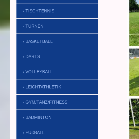
TISCHTENNIS
TURNEN
BASKETBALL
DARTS
VOLLEYBALL
LEICHTATHLETIK
GYM/TANZ/FITNESS
BADMINTON
FUßBALL