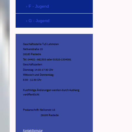
F - Jugend
G - Jugend
Geschäftsstelle TuS Lehmden
Nelkenstraße 15
26180 Rastede
Tel: 04402 - 982303 oder 01520-1334091
Geschäftszeiten:
Dienstag: 14:30-17:30 Uhr
Mittwoch und Donnerstag:
8:30 - 11:30 Uhr
Kurzfristige Änderungen werden durch Aushang
veröffentlicht
Postanschrift: Nelkenstr. 15
26180 Rastede
Kontaktformular
.